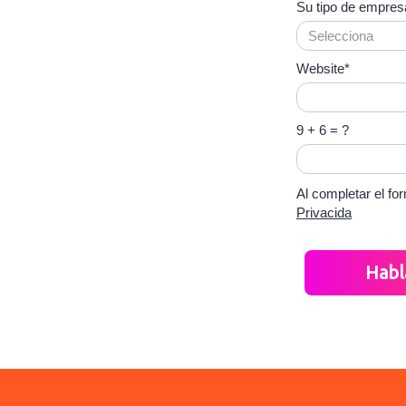
s instantáneas en
Su tipo de empres
os canales de
nicación.
Website*
9 + 6 = ?
Al completar el fo
Privacida
Habl