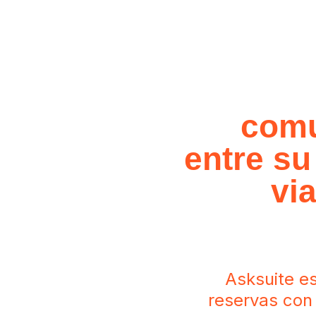
Simplifiq
la
comu
entre su
vi
Asksuite es
reservas con 