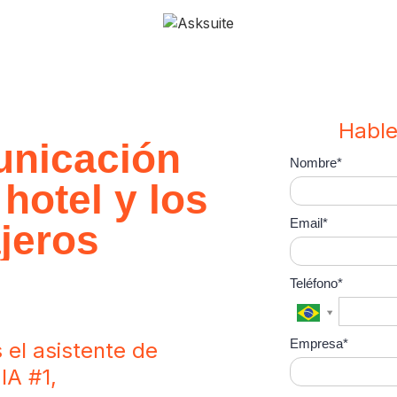
ue y facilite
Hable
nicación
Nombre*
 hotel y los
Email*
ajeros
Teléfono*
Empresa*
 el asistente de
IA #1,
multilingüe,