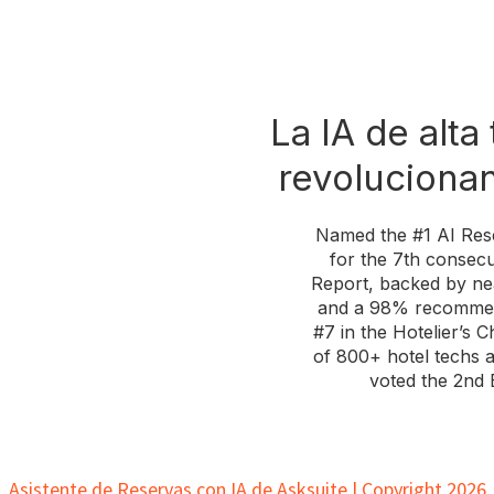
La IA de alta
revolucionan
Named the #1 AI Rese
for the 7th consec
Report, backed by nea
and a 98% recommend
#7 in the Hotelier’s
of 800+ hotel techs a
voted the 2nd 
Asistente de Reservas con IA de Asksuite | Copyright 2026