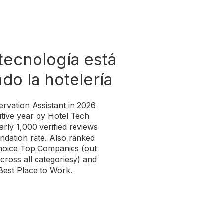
 tecnología está
do la hotelería
rvation Assistant in 2026
utive year by Hotel Tech
rly 1,000 verified reviews
ation rate. Also ranked
 Choice Top Companies (out
cross all categoriesy) and
Best Place to Work.