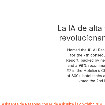
La IA de alta
revolucionan
Named the #1 AI Rese
for the 7th consec
Report, backed by nea
and a 98% recommend
#7 in the Hotelier’s
of 800+ hotel techs a
voted the 2nd 
Asistente de Reservas con IA de Asksuite | Copyright 2026