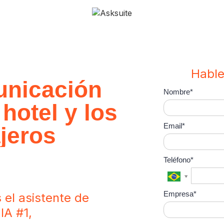
ue y facilite
Hable
nicación
Nombre*
 hotel y los
Email*
ajeros
Teléfono*
Empresa*
 el asistente de
IA #1,
multilingüe,