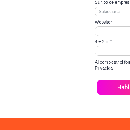
s instantáneas en
Su tipo de empres
os canales de
nicación.
Website*
4 + 2 = ?
Al completar el fo
Privacida
Habl