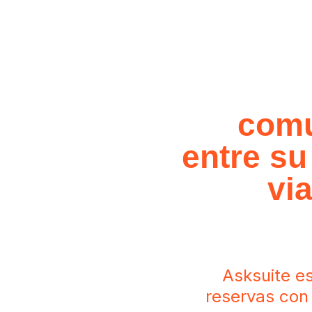
Simplifiq
la
comu
entre su
vi
Asksuite es
reservas con 