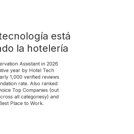
 tecnología está
do la hotelería
rvation Assistant in 2026
utive year by Hotel Tech
rly 1,000 verified reviews
ation rate. Also ranked
 Choice Top Companies (out
cross all categoriesy) and
Best Place to Work.