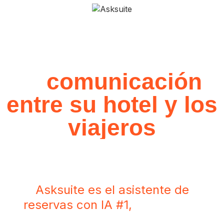
Simplifique y facilite
la
comunicación
entre su hotel y los
viajeros
Asksuite es el asistente de
reservas con IA #1,
multilingüe,
con respuestas instantáneas en