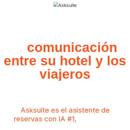
Simplifique y facilite
la
comunicación
entre su hotel y los
viajeros
Asksuite es el asistente de
reservas con IA #1,
multilingüe,
con respuestas instantáneas en