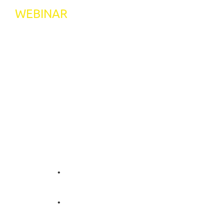
WEBINAR
CÓMO AUMENTAR
TUS RESERVAS
DIRECTAS CON
CHATBOTS
Qué verás en este Webinar:
Nuevo consumidor digital en la
hotelería
Inteligencia artificial en la
hotelería